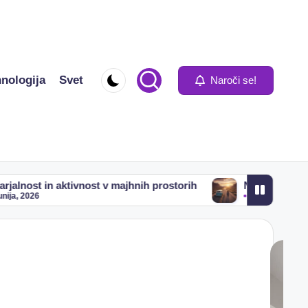
nologija
Svet
Naroči se!
ost v majhnih prostorih
Načrtovanje poletnega potovanj
4 junija, 2026