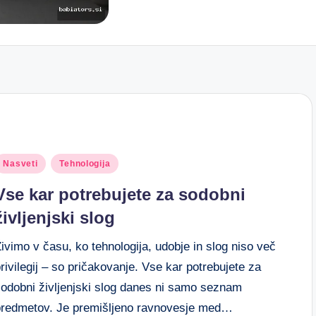
osted
Nasveti
Tehnologija
n
Vse kar potrebujete za sodobni
življenjski slog
ivimo v času, ko tehnologija, udobje in slog niso več
rivilegij – so pričakovanje. Vse kar potrebujete za
sodobni življenjski slog danes ni samo seznam
predmetov. Je premišljeno ravnovesje med…