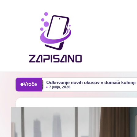
Skip
to
content
Z
a
Odkrivanje novih okusov v domači kuhinji
Priprava
Vroče
7 julija, 2026
2 julija, 2
p
i
s
a