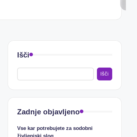
Išči
Išči
Zadnje objavljeno
Vse kar potrebujete za sodobni
življenjski slog