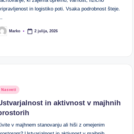
ačrtovanje, ki zajema opremo, varnost, fizično
ripravljenost in logistiko poti. Vsaka podrobnost šteje.
…
2 julija, 2026
Marko
osted
y
osted
Nasveti
n
Ustvarjalnost in aktivnost v majhnih
prostorih
Živite v majhnem stanovanju ali hiši z omejenim
rostorom? Ustvarjalnost in aktivnost v majhnih