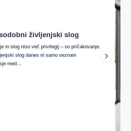
sodobni življenjski slog
e in slog niso več privilegij – so pričakovanje.
ljenjski slog danes ni samo seznam
esje med…