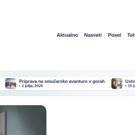
Aktualno
Nasveti
Posel
Teh
 na smučarsko avanturo v gorah
Ustvarjalnost in aktivn
026
15 junija, 2026