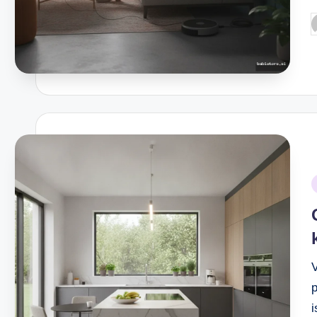
P
b
P
i
p
i