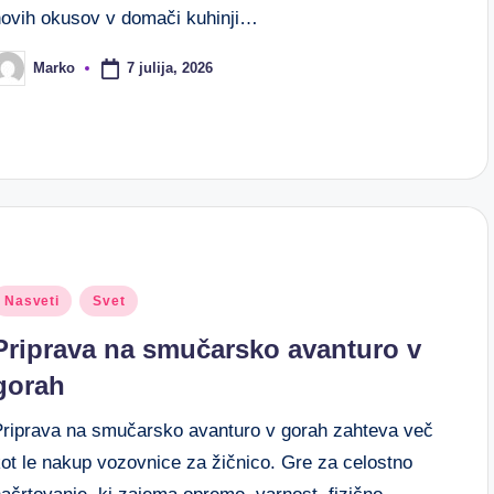
novih okusov v domači kuhinji…
7 julija, 2026
Marko
osted
y
osted
Nasveti
Svet
n
Priprava na smučarsko avanturo v
gorah
Priprava na smučarsko avanturo v gorah zahteva več
kot le nakup vozovnice za žičnico. Gre za celostno