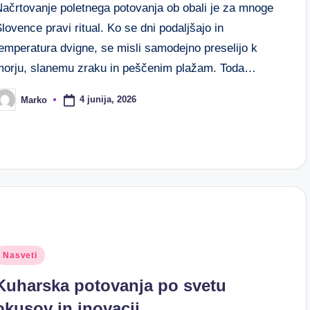
Načrtovanje poletnega potovanja ob obali je za mnoge
lovence pravi ritual. Ko se dni podaljšajo in
emperatura dvigne, se misli samodejno preselijo k
morju, slanemu zraku in peščenim plažam. Toda…
4 junija, 2026
Marko
osted
y
osted
Nasveti
n
Kuharska potovanja po svetu
okusov in inovacij