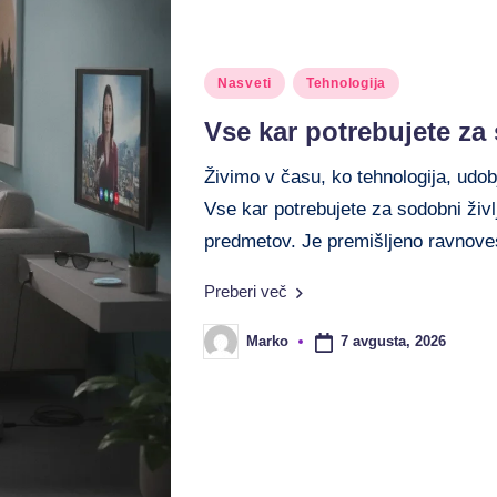
Posted
Nasveti
Tehnologija
in
Vse kar potrebujete za 
Živimo v času, ko tehnologija, udobj
Vse kar potrebujete za sodobni živ
predmetov. Je premišljeno ravnov
Preberi več
7 avgusta, 2026
Marko
Posted
by