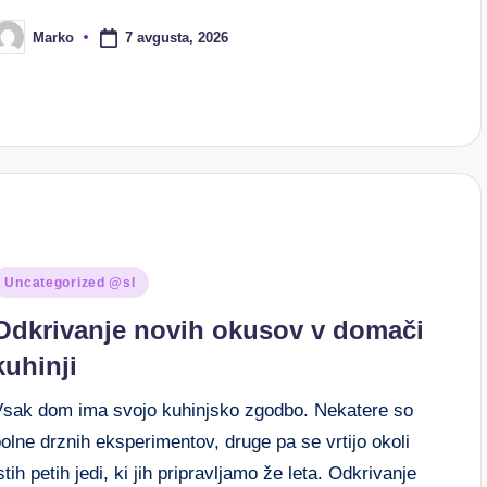
7 avgusta, 2026
Marko
osted
y
osted
Uncategorized @sl
n
Odkrivanje novih okusov v domači
kuhinji
Vsak dom ima svojo kuhinjsko zgodbo. Nekatere so
olne drznih eksperimentov, druge pa se vrtijo okoli
stih petih jedi, ki jih pripravljamo že leta. Odkrivanje