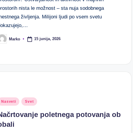
prostorih nista le možnost – sta nuja sodobnega
estnega življenja. Milijoni ljudi po vsem svetu
dokazujejo,…
15 junija, 2026
Marko
osted
y
osted
Nasveti
Svet
n
Načrtovanje poletnega potovanja ob
obali