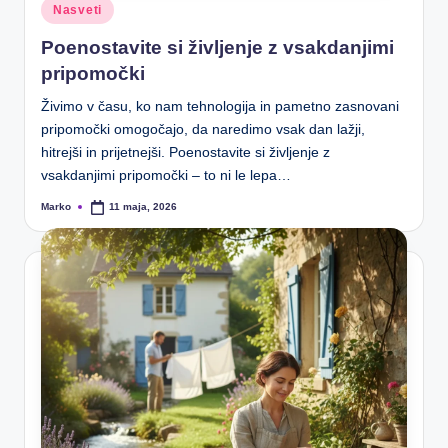
Posted
Nasveti
in
Poenostavite si življenje z vsakdanjimi
pripomočki
Živimo v času, ko nam tehnologija in pametno zasnovani
pripomočki omogočajo, da naredimo vsak dan lažji,
hitrejši in prijetnejši. Poenostavite si življenje z
vsakdanjimi pripomočki – to ni le lepa…
Marko
11 maja, 2026
Posted
by