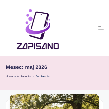
Skip
to
content
Z
a
Mesec:
maj 2026
p
i
Home
»
Archives for
»
Archives for
s
a
n