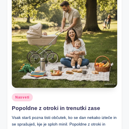
o
Posted
Nasveti
in
Popoldne z otroki in trenutki zase
Vsak starš pozna tisti občutek, ko se dan nekako izteče in
se sprašuješ, kje je sploh minil. Popoldne z otroki in