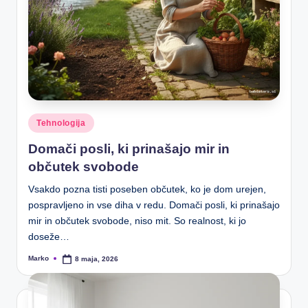
Posted
Tehnologija
in
Domači posli, ki prinašajo mir in
občutek svobode
Vsakdo pozna tisti poseben občutek, ko je dom urejen,
pospravljeno in vse diha v redu. Domači posli, ki prinašajo
mir in občutek svobode, niso mit. So realnost, ki jo
doseže…
Marko
8 maja, 2026
Posted
by